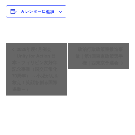
カレンダーに追加
イ
2026年度4月例会
政治行政政策室推進事
ベ
「Unity for Action 日
業｜第1回東京政策選手
本・フィリピン友好年
権｜西東京予選会
ン
記念事業（国交正常化
ト
70周年） ～小児がんを
救え！笑顔を創る国際
ナ
協働～」
ビ
ゲ
ー
シ