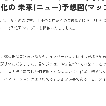
化の 未来(ニュー)予想図(マッ
青年会議所は、多くのご協賛、中小企業庁からのご後援を賜り、5月
未来(ニュー)予想図(マップ)～を開催いたしました。
の大橋弘氏にご講演いただき、イノベーションは誰もが取り組
を説明いただきました。具体的には、皆が気づいていないこと
と、コロナ禍で変容した価値観・社会において供給者目線では
と、イノベーションには「捨てる」決断が必要であること、ア