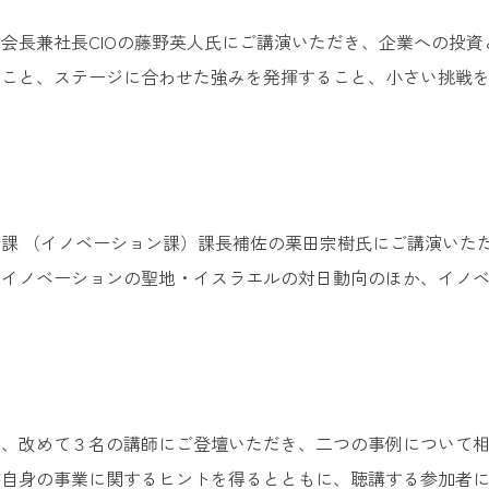
会長兼社長CIOの藤野英人氏にご講演いただき、企業への投
ること、ステージに合わせた強みを発揮すること、小さい挑戦
 （イノベーション課）課長補佐の栗田宗樹氏にご講演いただき
、イノベーションの聖地・イスラエルの対日動向のほか、イノ
と、改めて３名の講師にご登壇いただき、二つの事例について
が自身の事業に関するヒントを得るとともに、聴講する参加者