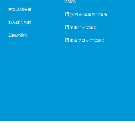
VISION
主な活動実績
(公社)日本青年会議所
わんぱく相撲
関東地区協議会
公開討論会
東京ブロック協議会