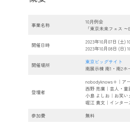
10⽉例会
事業名称
「東京未来フェス ～Be 
2023年10月07日 (土) 10
開催日時
2023年10月08日 (日) 10
東京ビッグサイト
開催場所
南展示棟 南1・南2ホ
nobodyknows+｜
西野 亮廣｜芸人・童
登壇者
小島 よしお｜お笑い
堀江 貴文｜インター
参加費
無料