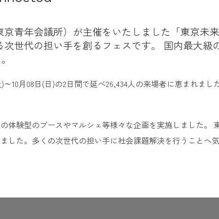
青年会議所）が主催をいたしました「東京未来フェス 
る次世代の担い手を創るフェスです。 国内最大級
た。
土)～10月08日(日)の2日間で延べ26,434人の来場者に恵まれ
の体験型のブースやマルシェ等様々な企画を実施しました。 東
きました。多くの次世代の担い手に社会課題解決を行うことへ