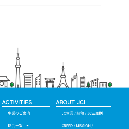
ACTIVITIES
ABOUT JCI
事業のご案内
JC宣言 / 綱領 / JC三原則
例会一覧
CREED / MISSION /