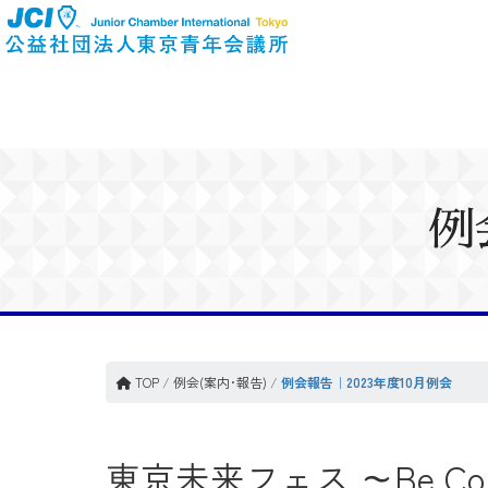
例
TOP
/
例会(案内･報告)
/
例会報告｜2023年度10月例会
東京未来フェス ～Be Con