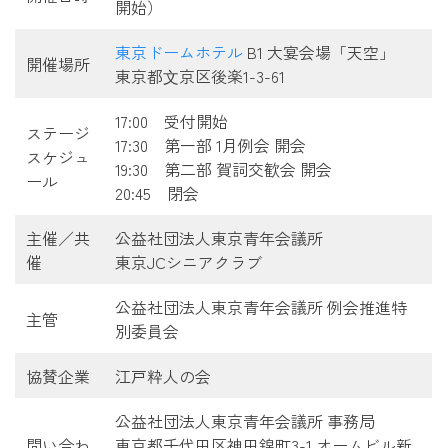
開始）
東京ドームホテル
B1 大宴会場「天空」
開催場所
東京都⽂京区後楽1-3-61
17:00 受付開始
ステージ
17:30 第一部 1月例会 開会
スケジュ
19:30 第二部 賀詞交歓会 開会
ール
20:45 閉会
主催／共
公益社団法人東京青年会議所
催
東京JCシニアクラブ
公益社団法人東京青年会議所 例会推進特
主管
別委員会
協賛企業
江戸粋人の会
公益社団法人東京青年会議所 事務局
問い合わ
東京都千代田区神田錦町3-1 オームビル新