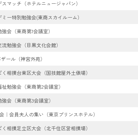
デスマッチ（ホテルニュージャパン）
デミー特別勉強会(東商スカイルーム）
勉強会（東商第1会議室）
交流勉強会（目黒文化会館）
Sバザール（神宮外苑）
ぱく相撲台東区大会（国技館屋外土俵場）
福祉勉強会（東商第2会議室）
勉強会（東商第3会議室）
例会｜会員夫人の集い（東京プリンスホテル）
ぱく相撲足立区大会（北千住区営相撲場）