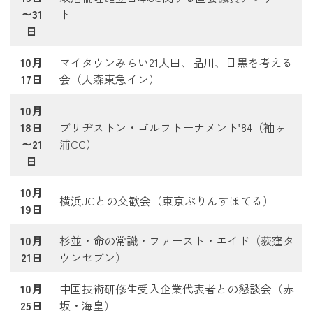
～31
ト
日
10月
マイタウンみらい21大田、品川、目黒を考える
17日
会（大森東急イン）
10月
18日
ブリヂストン・ゴルフトーナメント’84（袖ヶ
～21
浦CC）
日
10月
横浜JCとの交歓会（東京ぷりんすほてる）
19日
10月
杉並・命の常識・ファースト・エイド（荻窪タ
21日
ウンセブン）
10月
中国技術研修生受入企業代表者との懇談会（赤
25日
坂・海皇）