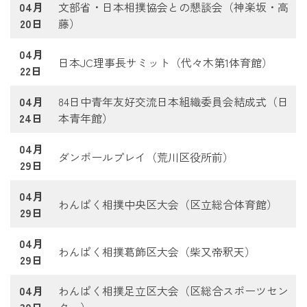
04月
文部省・日本相撲協会との懇談会（神楽坂・高
20日
藤）
04月
日本JC理事長サミット（代々木第1体育館）
22日
04月
84日中青年友好交流日本組織委員会結成式（日
24日
本青年館）
04月
ダンボールプレイ（荒川区役所前）
29日
04月
わんぱく相撲中央区大会（区立総合体育館）
29日
04月
わんぱく相撲葛飾区大会（柴又帝釈天）
29日
04月
わんぱく相撲足立区大会（区総合スポーツセン
30日
ター）