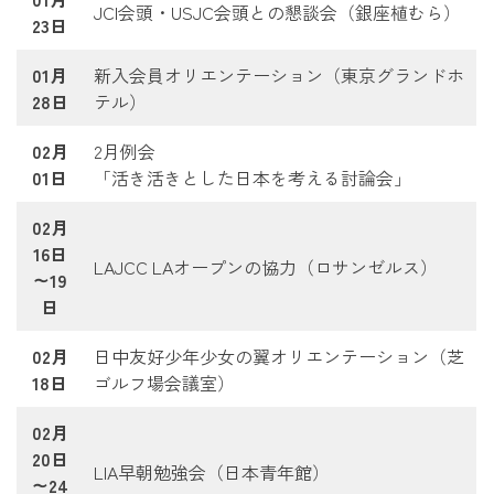
JCI会頭・USJC会頭との懇談会（銀座植むら）
23日
01月
新入会員オリエンテーション（東京グランドホ
28日
テル）
02月
2月例会
01日
「活き活きとした日本を考える討論会」
02月
16日
LAJCC LAオープンの協力（ロサンゼルス）
～19
日
02月
日中友好少年少女の翼オリエンテーション（芝
18日
ゴルフ場会議室）
02月
20日
LIA早朝勉強会（日本青年館）
～24