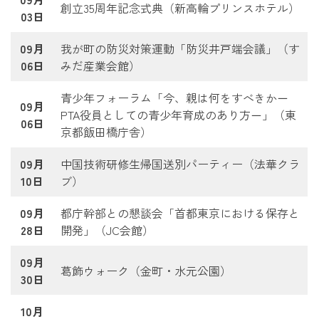
創立35周年記念式典（新高輪プリンスホテル）
03日
09月
我が町の防災対策運動「防災井戸端会議」（す
06日
みだ産業会館）
青少年フォーラム「今、親は何をすべきか－
09月
PTA役員としての青少年育成のあり方－」（東
06日
京都飯田橋庁舎）
09月
中国技術研修生帰国送別パーティー（法華クラ
10日
ブ）
09月
都庁幹部との懇談会「首都東京における保存と
28日
開発」（JC会館）
09月
葛飾ウォーク（金町・水元公園）
30日
10月