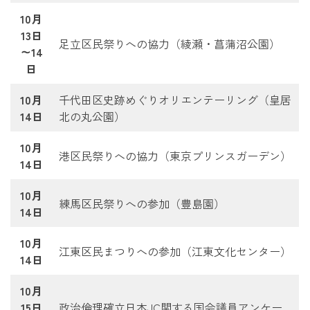
10月
13日
足立区民祭りへの協力（綾瀬・菖蒲沼公園）
～14
日
10月
千代田区史跡めぐりオリエンテーリング（皇居
14日
北の丸公園）
10月
港区民祭りへの協力（東京プリンスガーデン）
14日
10月
練馬区民祭りへの参加（豊島園）
14日
10月
江東区民まつりへの参加（江東文化センター）
14日
10月
15日
政治倫理確立日本JC関する国会議員アンケー