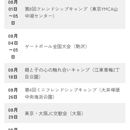
08月
01日
第8回フレンドシップキャンプ（東京YMCA山
～05
中湖センター）
日
08月
04日
ゲートボール全国大会（駒沢）
～05
日
08月
親と子の心の触れ合いキャンプ（江東青梅2丁
18日
目公園）
08月
第4回ミニフレンドシップキャンプ（大井埠頭
26日
中央海浜公園）
08月
東京・大阪JC交歓会（大阪）
29日
09月