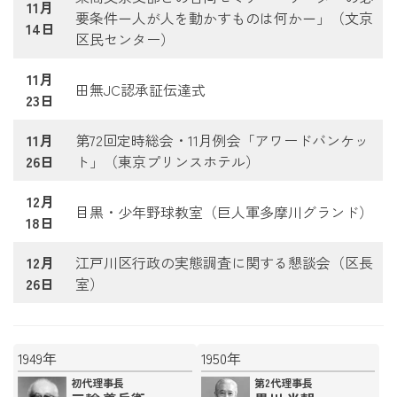
11月
要条件－人が人を動かすものは何か－」（文京
14日
区民センター）
11月
田無JC認承証伝達式
23日
11月
第72回定時総会・11月例会「アワードバンケッ
26日
ト」（東京プリンスホテル）
12月
目黒・少年野球教室（巨人軍多摩川グランド）
18日
12月
江戸川区行政の実態調査に関する懇談会（区長
26日
室）
1949年
1950年
初代理事長
第2代理事長