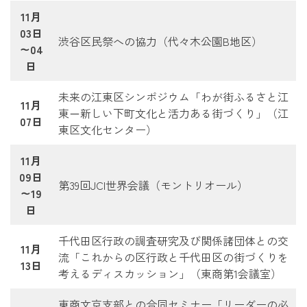
11月
03日
渋谷区民祭への協力（代々木公園B地区）
～04
日
未来の江東区シンポジウム「わが街ふるさと江
11月
東－新しい下町文化と活力ある街づくり」（江
07日
東区文化センター）
11月
09日
第39回JCI世界会議（モントリオール）
～19
日
千代田区行政の調査研究及び関係諸団体との交
11月
流「これからの区行政と千代田区の街づくりを
13日
考えるディスカッション」（東商第1会議室）
東商文京支部との合同セミナー「リーダーの必