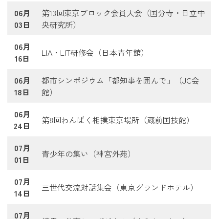
06月
第13回東京ブロック会員大会（国分寺・日立中
03日
央研究所）
06月
LIA・LIT研修会（日本青年館）
16日
06月
都市シンポジウム「都知事を囲んで」（JC会
18日
館）
06月
第8回わんぱく相撲東京場所（蔵前国技館）
24日
07月
青少年の集い（神宮外苑）
01日
07月
三世代交流対話集会（東京グランドホテル）
14日
07月