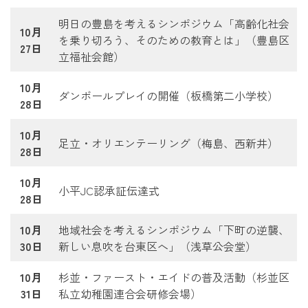
明日の豊島を考えるシンポジウム「高齢化社会
10月
を乗り切ろう、そのための教育とは」（豊島区
27日
立福祉会館）
10月
ダンボールプレイの開催（板橋第二小学校）
28日
10月
足立・オリエンテーリング（梅島、西新井）
28日
10月
小平JC認承証伝達式
28日
10月
地域社会を考えるシンポジウム「下町の逆襲、
30日
新しい息吹を台東区へ」（浅草公会堂）
10月
杉並・ファースト・エイドの普及活動（杉並区
31日
私立幼稚園連合会研修会場）