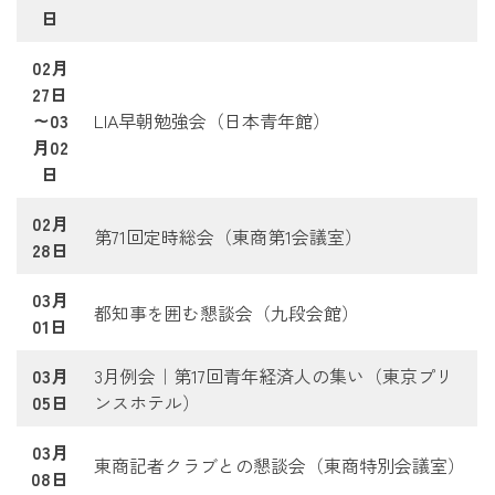
日
02月
27日
～03
LIA早朝勉強会（日本青年館）
月02
日
02月
第71回定時総会（東商第1会議室）
28日
03月
都知事を囲む懇談会（九段会館）
01日
03月
3月例会｜第17回青年経済人の集い（東京プリ
05日
ンスホテル）
03月
東商記者クラブとの懇談会（東商特別会議室）
08日