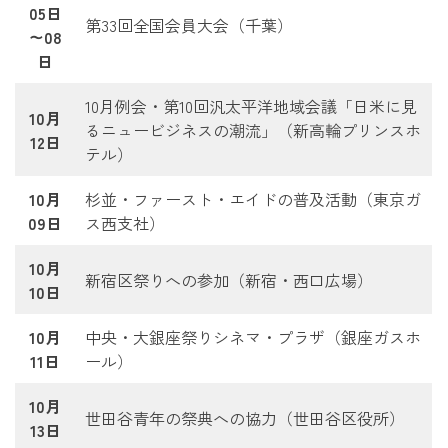
05日
第33回全国会員大会（千葉）
～08
日
10月例会・第10回汎太平洋地域会議「日米に見
10月
るニュービジネスの潮流」（新高輪プリンスホ
12日
テル）
10月
杉並・ファースト・エイドの普及活動（東京ガ
09日
ス西支社）
10月
新宿区祭りへの参加（新宿・西口広場）
10日
10月
中央・大銀座祭りシネマ・プラザ（銀座ガスホ
11日
ール）
10月
世田谷青年の祭典への協力（世田谷区役所）
13日