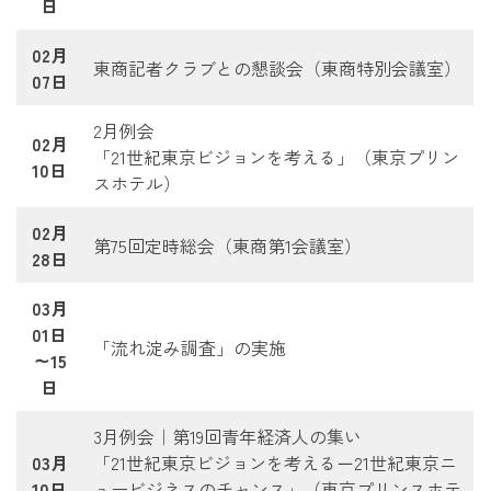
日
02月
東商記者クラブとの懇談会（東商特別会議室）
07日
2月例会
02月
「21世紀東京ビジョンを考える」（東京プリン
10日
スホテル）
02月
第75回定時総会（東商第1会議室）
28日
03月
01日
「流れ淀み調査」の実施
～15
日
3月例会｜第19回青年経済人の集い
03月
「21世紀東京ビジョンを考える－21世紀東京ニ
10日
ュービジネスのチャンス」（東京プリンスホテ