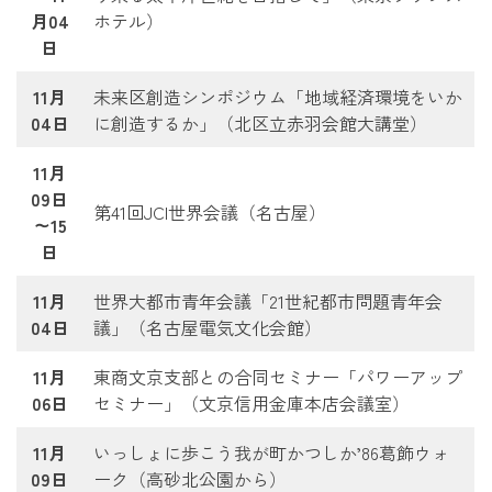
月04
ホテル）
日
11月
未来区創造シンポジウム「地域経済環境をいか
04日
に創造するか」（北区立赤羽会館大講堂）
11月
09日
第41回JCI世界会議（名古屋）
～15
日
11月
世界大都市青年会議「21世紀都市問題青年会
04日
議」（名古屋電気文化会館）
11月
東商文京支部との合同セミナー「パワーアップ
06日
セミナー」（文京信用金庫本店会議室）
11月
いっしょに歩こう我が町かつしか’86葛飾ウォ
09日
ーク（高砂北公園から）