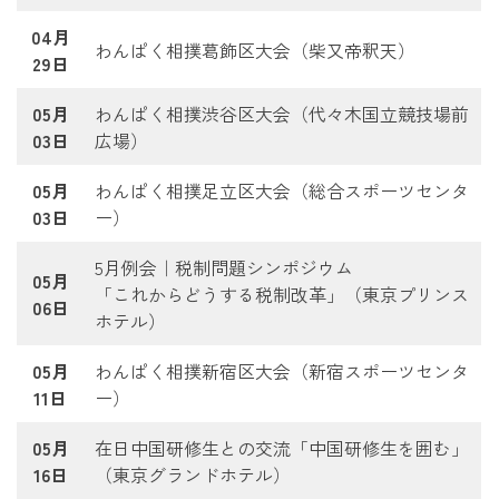
04月
わんぱく相撲葛飾区大会（柴又帝釈天）
29日
05月
わんぱく相撲渋谷区大会（代々木国立競技場前
03日
広場）
05月
わんぱく相撲足立区大会（総合スポーツセンタ
03日
ー）
5月例会｜税制問題シンポジウム
05月
「これからどうする税制改革」（東京プリンス
06日
ホテル）
05月
わんぱく相撲新宿区大会（新宿スポーツセンタ
11日
ー）
05月
在日中国研修生との交流「中国研修生を囲む」
16日
（東京グランドホテル）