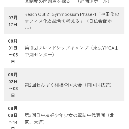
区制度の問題点を探る」（経団連ホール）
Reach Out 21 Symmposium Phase-1「神田その
07月
オフィス化と融合を考える」（日仏会館ホー
17日
ル）
08月
01日
第10回フレンドシップキャンプ（東京YMCA山
～05
中湖センター）
日
08月
02日
第2回わんぱく相撲全国大会（両国国技館）
～03
日
08月
09日
第3回日中友好少年少女の翼訪中代表団（北
～14
京、大連）
日