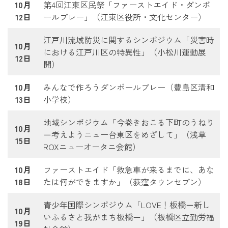
10月
第4回江東区民祭「ファーストエイド・ダンボ
12日
ールプレー」（江東区役所・文化センター）
江戸川流域防災に関するシンポジウム「災害時
10月
における江戸川区の特異性」（小松川運動展
12日
開）
10月
みんなで作ろうダンボールプレー（豊島区清和
13日
小学校）
地域シンポジウム「今巻きおこる下町のうねり
10月
－考えようニュー台東区をめざして」（浅草
15日
ROXニューオータニ会館）
10月
ファーストエイド「救急車が来るまでに、あな
18日
たは何ができますか」（荻窪タウンセブン）
青少年国際シンポジウム「LOVE！板橋－新し
10月
いふるさと我がまち板橋－」（板橋区立勤労福
19日