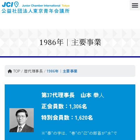
1986年｜主要事業
TOP
/
歴代理事長
/
1986年｜主要事業
第37代理事長 山本 𣳾
人
正会員数：1,306名
特別会員数：1,620名
※”泰”の字は、”巻”の”己”の部首が”水”で