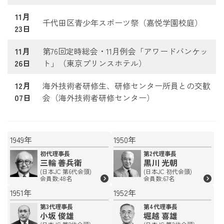
11月
千代田区青少年スポーツ祭（嘉悦学園校庭）
23日
11月
第76回定時総会・11月例会「アワードバンケッ
26日
ト」（東京プリンスホテル）
12月
海外技術者研修生、研修センター所員との交歓
07日
会（海外技術者研修センター）
1949年
1950年
初代理事長
第2代理事長
三輪 善兵衛
黒川 光朝
(日本JC 第6代会頭)
(日本JC 初代会頭)
会員数:48名
会員数:67名
1951年
1952年
第3代理事長
第4代理事長
小坂 俊雄
堀越 喜雄