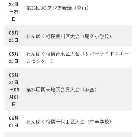
22日
第36回JCIアジア会議（釜山）
～25
日
05月
わんぱく相撲荒川区大会（尾久小学校）
25日
05月
わんぱく相撲台東区大会（リバーサイドスポー
25日
ツセンター）
05月
31日
～06
第34回関東地区会員大会（峡西）
月01
日
06月
わんぱく相撲千代田区大会（中華学校）
01日