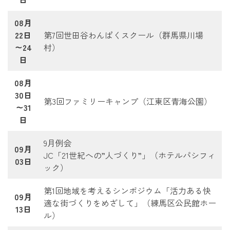
08月
22日
第7回世田谷わんぱくスクール（群馬県川場
～24
村）
日
08月
30日
第3回ファミリーキャンプ（江東区青海公園）
～31
日
9月例会
09月
JC「21世紀への”人づくり”」（ホテルパシフィ
03日
ック）
第1回地域を考えるシンポジウム「活力ある快
09月
適な街づくりをめざして」（練馬区公民館ホー
13日
ル）