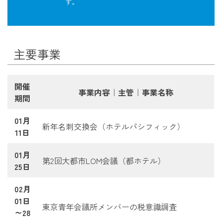
す。
主要事業
開催
事業内容｜主管｜事業名称
期間
01月
新年名刺交換会（ホテルパシフィック）
11日
01月
第2回大都市LOM会議（都ホテル）
25日
02月
01日
東京青年会議所メンバーの税意識調査
～28