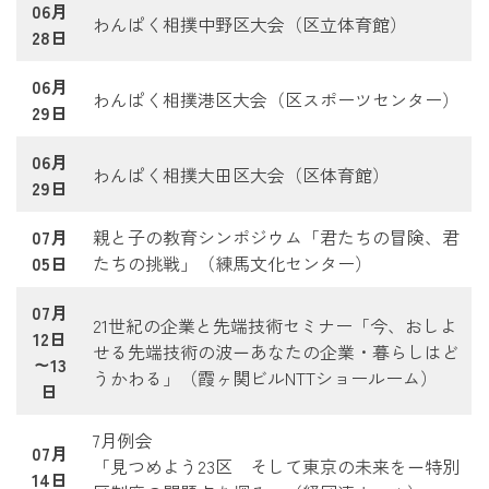
06月
わんぱく相撲中野区大会（区立体育館）
28日
06月
わんぱく相撲港区大会（区スポーツセンター）
29日
06月
わんぱく相撲大田区大会（区体育館）
29日
07月
親と子の教育シンポジウム「君たちの冒険、君
05日
たちの挑戦」（練馬文化センター）
07月
21世紀の企業と先端技術セミナー「今、おしよ
12日
せる先端技術の波－あなたの企業・暮らしはど
～13
うかわる」（霞ヶ関ビルNTTショールーム）
日
7月例会
07月
「見つめよう23区 そして東京の未来を－特別
14日