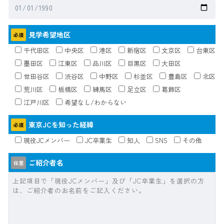
見学希望地区
必須
千代田区
中央区
港区
新宿区
文京区
台東区
墨田区
江東区
品川区
目黒区
大田区
世田谷区
渋谷区
中野区
杉並区
豊島区
北区
荒川区
板橋区
練馬区
足立区
葛飾区
江戸川区
希望なし/わからない
東京JCを知った経緯
必須
現役JCメンバー
JC卒業生
知人
SNS
その他
ご紹介者名
任意